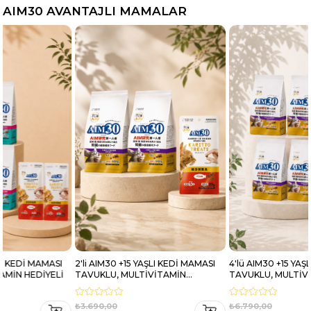
AIM30 AVANTAJLI MAMALAR
2'li AIM30 +15 YAŞLI KEDİ MAMASI
4'lü AIM30 +15 YAŞLI KEDİ MAMASI
TAVUKLU, MULTİVİTAMİN
TAVUKLU, MULTİVİTAMİN
HEDİYELİ
HEDİYELİ
₺3.690,00
₺6.790,00