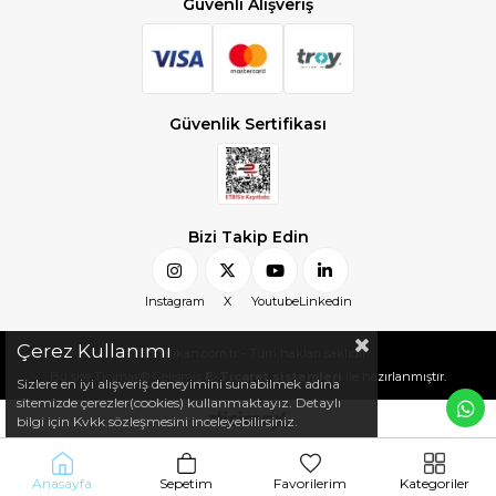
Güvenli Alışveriş
Güvenlik Sertifikası
Bizi Takip Edin
Instagram
X
Youtube
Linkedin
Çerez Kullanımı
2025 felikan.com.tr - Tüm hakları saklıdır.
Bu site Ticimax® Gelişmiş
E-Ticaret sistemleri
ile hazırlanmıştır.
Sizlere en iyi alışveriş deneyimini sunabilmek adına
sitemizde çerezler(cookies) kullanmaktayız. Detaylı
bilgi için Kvkk sözleşmesini inceleyebilirsiniz.
Anasayfa
Sepetim
Favorilerim
Kategoriler