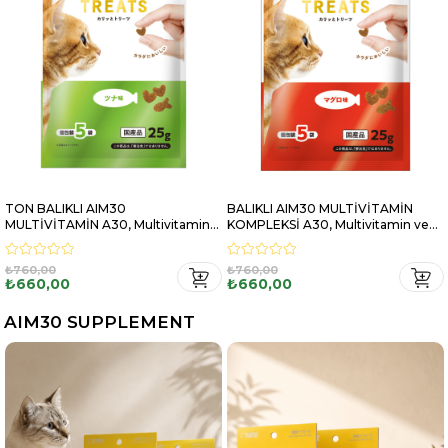
BALIKLI AIM30 MULTİVİTAMİN
PALAMUTLU AIM30
n
KOMPLEKSİ A30, Multivitamin ve
MULTİVİTAMİN KOMPLEKSİ A30,
Mineral İçeren Takviye Edici Gıda
Multivitamin ve Mineral İçeren
Takviye Edici Gıda
₺760,00
₺760,00
₺660,00
₺660,00
AIM30 SUPPLEMENT