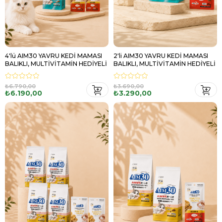
4'lü AIM30 YAVRU KEDİ MAMASI
2'li AIM30 YAVRU KEDİ MAMASI
BALIKLI, MULTİVİTAMİN HEDİYELİ
BALIKLI, MULTİVİTAMİN HEDİYELİ
₺6.790,00
₺3.690,00
₺6.190,00
₺3.290,00