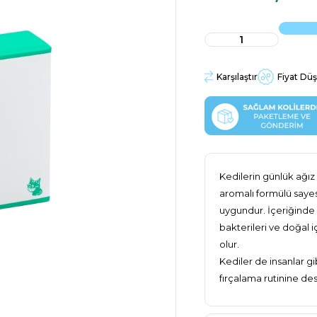
Karşılaştır
Fiyat Dü
Kedilerin günlük ağız 
aromalı formülü sayes
uygundur. İçeriğinde b
bakterileri ve doğal 
olur.
Kediler de insanlar gi
fırçalama rutinine des
ağız bakım alışkanlığı
Özellikler