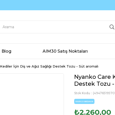
Blog
AIM30 Satış Noktaları
ediler İçin Diş ve Ağız Sağlığı Destek Tozu - Süt aromalı
Nyanko Care Ke
Destek Tozu -
Stok Kodu
(49476519570
KARGO BEDAVA
₺2.260,00