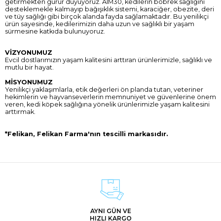
getirmekten gurur duyuyoruz. AIM30, kedilerin böbrek sağlığını
desteklemekle kalmayıp bağışıklık sistemi, karaciğer, obezite, deri
ve tüy sağlığı gibi birçok alanda fayda sağlamaktadır. Bu yenilikçi
ürün sayesinde, kedilerimizin daha uzun ve sağlıklı bir yaşam
sürmesine katkıda bulunuyoruz.
VİZYONUMUZ
Evcil dostlarımızın yaşam kalitesini arttıran ürünlerimizle, sağlıklı ve
mutlu bir hayat.
MİSYONUMUZ
Yenilikçi yaklaşımlarla, etik değerleri ön planda tutan, veteriner
hekimlerin ve hayvanseverlerin memnuniyet ve güvenlerine önem
veren, kedi köpek sağlığına yönelik ürünlerimizle yaşam kalitesini
arttırmak.
*Felikan,
Felikan
Farma'nın tescilli markasıdır.
AYNI GÜN VE
HIZLI KARGO