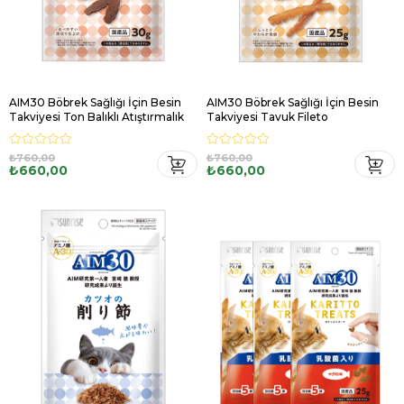
AIM30 Böbrek Sağlığı İçin Besin
AIM30 Böbrek Sağlığı İçin Besin
Takviyesi Ton Balıklı Atıştırmalık
Takviyesi Tavuk Fileto
₺760,00
₺760,00
₺660,00
₺660,00