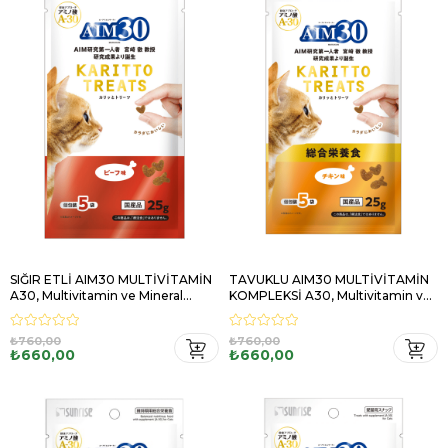
SIĞIR ETLİ AIM30 MULTİVİTAMİN
TAVUKLU AIM30 MULTİVİTAMİN
A30, Multivitamin ve Mineral
KOMPLEKSİ A30, Multivitamin ve
İçeren Takviye Edici Gıda
Mineral İçeren Takviye Edici Gıda
₺760,00
₺760,00
₺660,00
₺660,00