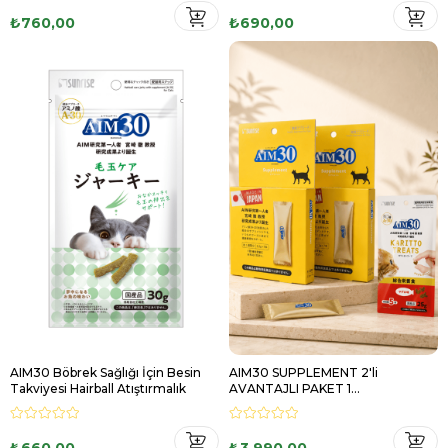
₺760,00
₺690,00
AIM30 Böbrek Sağlığı İçin Besin
AIM30 SUPPLEMENT 2'li
Takviyesi Hairball Atıştırmalık
AVANTAJLI PAKET 1
MULTİVİTAMİN HEDİYELİ
₺660,00
₺3.990,00