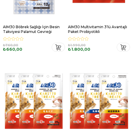
AIM30 Böbrek Sağlığı İçin Besin
AIM30 Multivitamin 3'lü Avantajlı
Takviyesi Palamut Gevreği
Paket Probiyotikli
₺760,00
₺1.990,00
₺660,00
₺1.800,00