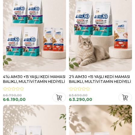
4'lü AIM30 +15 YAŞLI KEDİ MAMASI
2'li AIM30 +15 YAŞLI KEDİ MAMASI
BALIKLI, MULTİVİTAMİN HEDİYELİ
BALIKLI, MULTİVİTAMİN HEDİYELİ
₺6.790,00
₺3.690,00
₺6.190,00
₺3.290,00