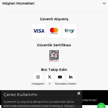
Müşteri Hizmetleri
Güvenli Alışveriş
Güvenlik Sertifikası
Bizi Takip Edin
Instagram
X
Youtube
Linkedin
Çerez Kullanımı
2025 felikan.com.tr - Tüm hakları saklıdır.
Bu site Ticimax® Gelişmiş
E-Ticaret sistemleri
ile hazırlanmıştır.
Sizlere en iyi alışveriş deneyimini sunabilmek adına
sitemizde çerezler(cookies) kullanmaktayız. Detaylı