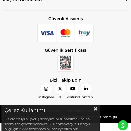
Güvenli Alışveriş
Güvenlik Sertifikası
Bizi Takip Edin
Instagram
X
Youtube
Linkedin
Çerez Kullanımı
2025 felikan.com.tr - Tüm hakları saklıdır.
Bu site Ticimax® Gelişmiş
E-Ticaret sistemleri
ile hazırlanmıştır.
Sizlere en iyi alışveriş deneyimini sunabilmek adına
sitemizde çerezler(cookies) kullanmaktayız. Detaylı
bilgi için Kvkk sözleşmesini inceleyebilirsiniz.